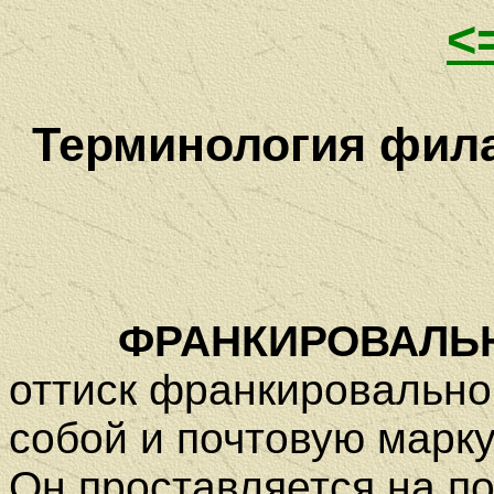
<
Терминология фила
ФРАНКИРОВАЛЬН
оттиск франкироваль
собой и почтовую марк
Он проставляется на п