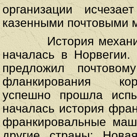
организации исчезает
казенными почтовыми 
История механ
началась в Норвегии.
предложил почтовом
фланкирования кор
успешно прошла испы
началась история фра
франкировальные маш
другие страны: Новая