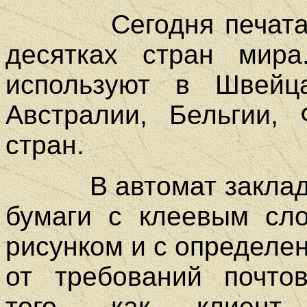
Сегодня печат
десятках стран мир
используют в Швейца
Австралии, Бельгии,
стран.
В автомат закла
бумаги с клеевым сл
рисунком и с определе
от требований почто
того, как клиент