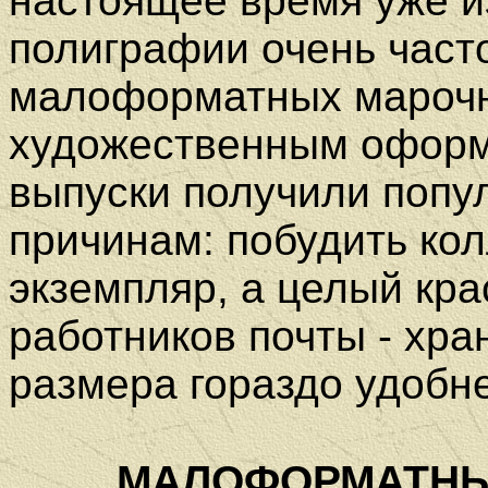
настоящее время уже и
полиграфии очень част
малоформатных марочны
художественным оформ
выпуски получили попу
причинам: побудить кол
экземпляр, а целый кра
работников почты - хра
размера гораздо удобн
МАЛОФОРМАТНЫЙ 