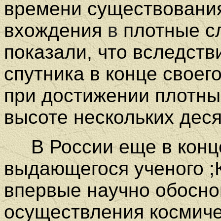
времени существования
вхождения
в
плотные с
показали, что вследств
спутника в конце своег
при достижении плотны
высоте нескольких деся
В России еще в конце
выдающегося ученого ;К
впервые научно обосно
осуществления космиче