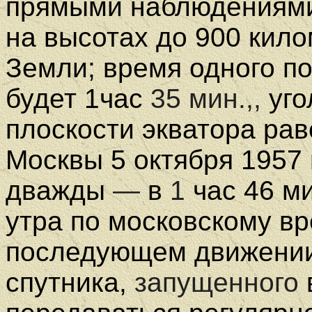
прямыми наблюдениями,
на высотах до 900 кил
Земли; время одного по
будет 1час
35 мин.,,
уг
плоскости экватора рав
Москвы 5 октября 1957 
дважды
—
в
1
час 46 м
утра по московскому в
последующем движении 
спутника,
запущенного