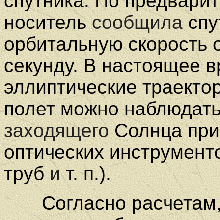
спутника. По предвари
носитель
сообщила
спу
орбитальную скорость 
секунду. В настоящее 
эллиптические траекто
полет можно наблюдать
заходящего
Солнца при
оптических инструмен
труб
и
т. п.).
Согласно расчетам, к