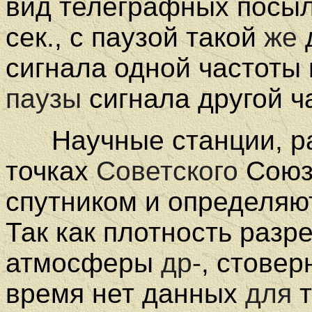
вид телеграфных посыл
сек., с паузой такой
же
сигнала одной частоты
паузы
сигнала другой ч
Научные станции, ра
точках
Советского
Союз
спутником и определя
Так как плотность раз
атмосферы
др-
, стовер
время нет данных
для