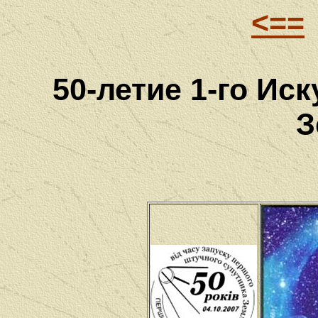
<==
50-летие 1-го Ис
З