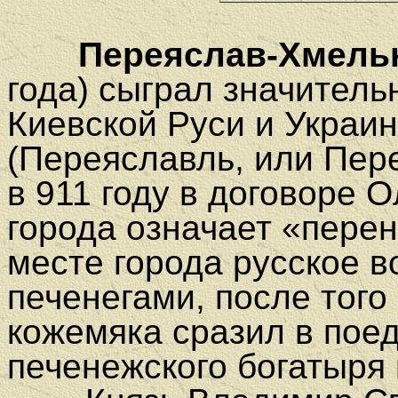
Переяслав-Хмель
года) сыграл значитель
Киевской Руси и Украи
(Переяславль, или Пер
в 911 году в договоре 
города означает «перен
месте города русское 
печенегами, после того
кожемяка сразил в пое
печенежского богатыря 