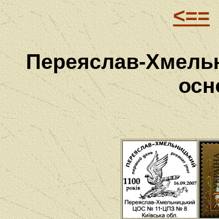
<==
Переяслав-Хмельн
осн