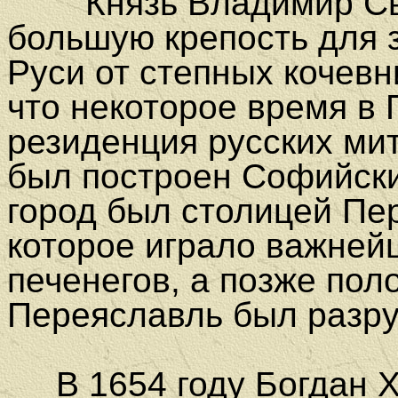
Князь Владимир Свят
большую крепость для
Руси от степных кочевн
что некоторое время в
резиденция русских мит
был построен Софийски
город был столицей Пе
которое играло важней
печенегов, а позже пол
Переяславль был разру
В 1654 году Богдан Х