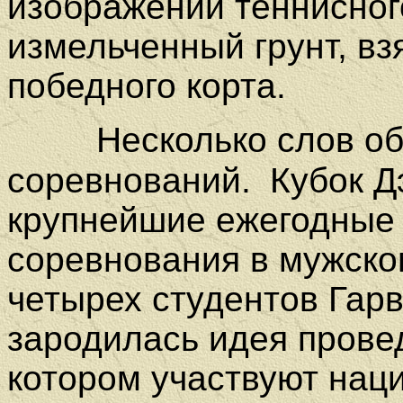
изображении теннисног
измельченный грунт, вз
победного корта.
Несколько слов об и
соревнований.
Кубок Дэ
крупнейшие ежегодные
соревнования в мужском
четырех студентов Гар
зародилась идея провед
котором участвуют нац