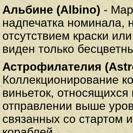
Альбине (Albino)
-
Мар
надпечатка номинала, н
отсутствием краски или
виден только бесцветны
Астрофилателия (Astro
Коллекционирование ко
виньеток, относящихся 
отправлении выше уро
связанных со стартом 
кораблей.