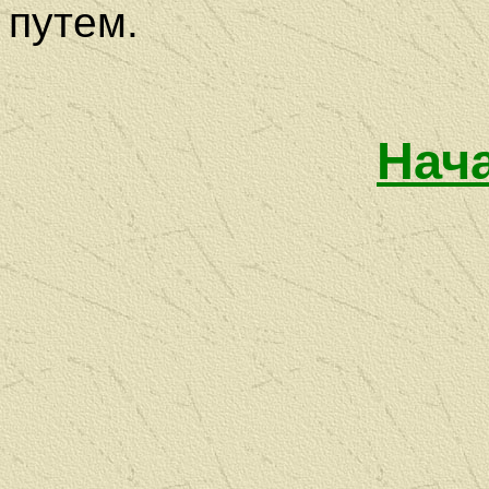
путем.
Нач