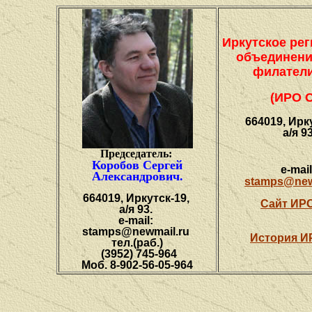
Иркутское ре
объединени
филател
(ИРО 
664019, Ирк
а/я 93
Председатель:
Коробов Сергей
e-mai
Александрович.
stamps@new
664019, Иркутск-19,
Сайт ИР
а/я 93.
e-mail:
stamps@newmail.ru
История И
тел.(раб.)
(3952) 745-964
Моб. 8-902-56-05-964