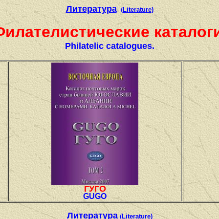
Литература
(
Literature
)
Филателистические каталоги
Philatelic catalogues.
ГУГО
GUGO
Литература
(
Literature
)