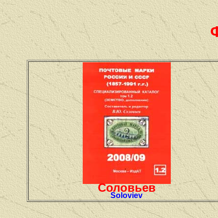
Соловьев
Soloviev