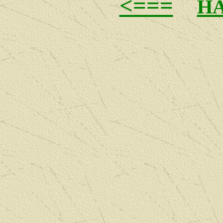
<===
Н