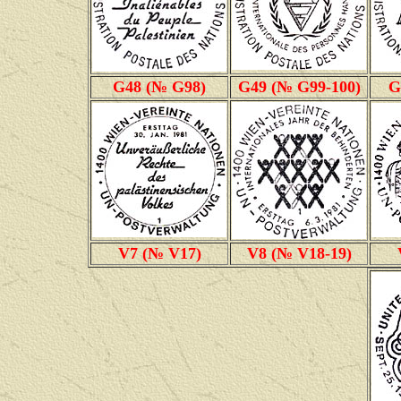
G48 (№ G98)
G49 (№ G99-100)
G
V7 (№ V17)
V8 (№ V18-19)