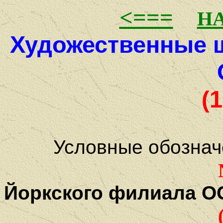
<===
Н
Художественные 
(
Условные обознач
N19 
Йоркского филиала 
(№ 316-1