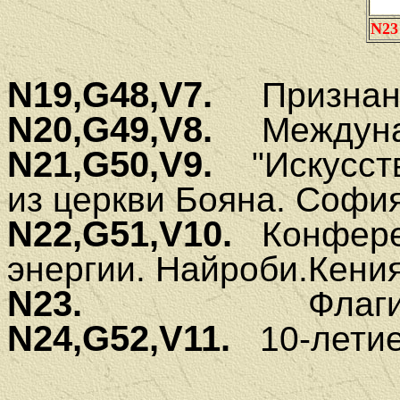
N23
N19,G48,V7.
Признани
N20,G49,V8.
Междунар
N21,G50,V9.
"Искусств
из церкви Бояна. София
N22,G51,V10.
Конферен
энергии. Найроби.Кения
N23.
Флаги стран
N24,G52,V11.
10-летие