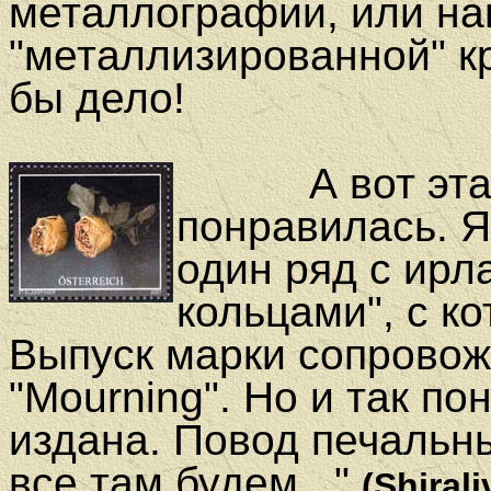
металлографии, или на
"металлизированной" кр
бы дело!
А вот эта А
понравилась. Я
один ряд с ирл
кольцами", с к
Выпуск марки сопровожд
"Mourning". Но и так по
издана. Повод печальны
все там будем..."
(Shirali