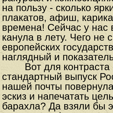
на пользу - сколько яр
плакатов, афиш, карика
времена! Сейчас у нас 
канула в лету. Чего не 
европейских госу
дарств
наглядный и показател
Вот для контраста
стандартный выпуск Рос
нашей почты повернула
эскиз и напечатать це
барахла? Да взяли бы э