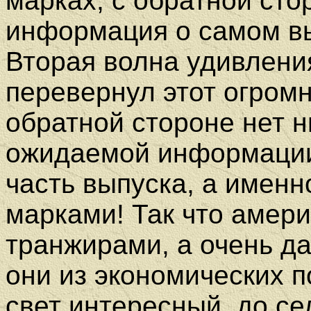
марках, с обратной сто
информация о самом вы
Вторая волна удивления
перевернул этот огромн
обратной стороне нет 
ожидаемой информации
часть выпуска, а именн
марками! Так что амер
транжирами, а очень д
они из экономических 
свет интересный, до се