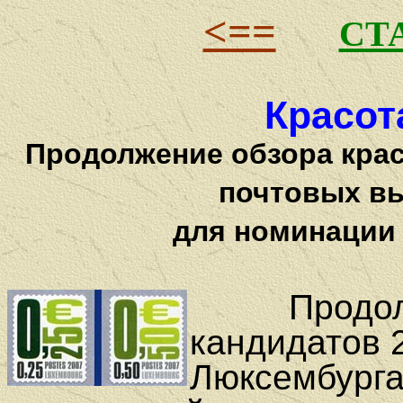
<==
СТ
Красот
Продолжение обзора кра
почтовых вы
для номинации 
Продо
кандидатов 
Люксембурга,