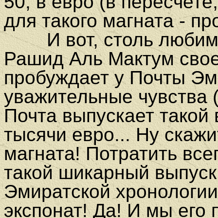
50, в евро (в пересчете,
для такого магната - пр
И вот, столь любим
Рашид Аль Мактум сво
пробуждает у Почты Эм
уважительные чувства (а
Почта выпускает такой 
тысячи евро... Ну скажи
магната! Потратить все
такой шикарный выпуск!
Эмиратской хронологии
экспонат! Да! И мы его 