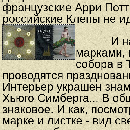
французские Арри Пот
российские Клепы не ид
И након
марками,
собора в 
проводятся празднован
Интерьер украшен зна
Хьюго Симберга... В об
знаковое. И как, посмо
марке и листке - вид св