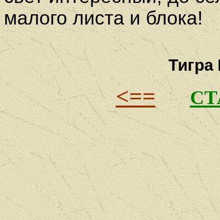
малого листа и блока!
Тигра
<==
СТ