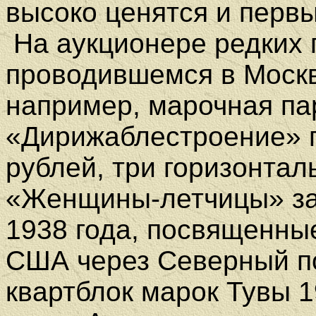
высоко ценятся и первы
На аукционере редких 
проводившемся в Москв
например, марочная па
«Дирижаблестроение» п
рублей, три горизонтал
«Женщины-летчицы» за 
1938 года, посвященны
США через Северный по
квартблок марок Тувы 1