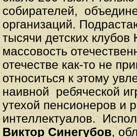
собирателей,
объедин
организаций. Подраста
тысячи детских клубов
массовость отечествен
отечестве как-то не пр
относиться к этому ув
наивной
ребяческой иг
утехой пенсионеров и 
интеллектуалов.
Испол
Виктор Синегубов
, об