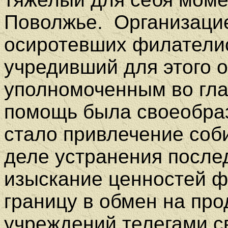
Поволжье.
Организаци
осиротевших филателис
учредивший для этого 
уполномоченным во гла
помощь была своеобраз
стало привлечение соб
деле устранения послед
изыскание ценностей ф
границу в обмен на про
учреждений телегами с