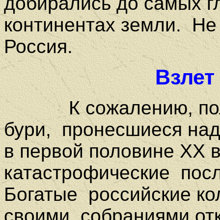
добирались до самых гл
континентах земли.
Не
Россия.
Взлет
К сожалению, полит
бури,
пронесшиеся над
в первой половине
XX
в
катастрофические
пос
Богатые
российские ко
своими
собраниями отк