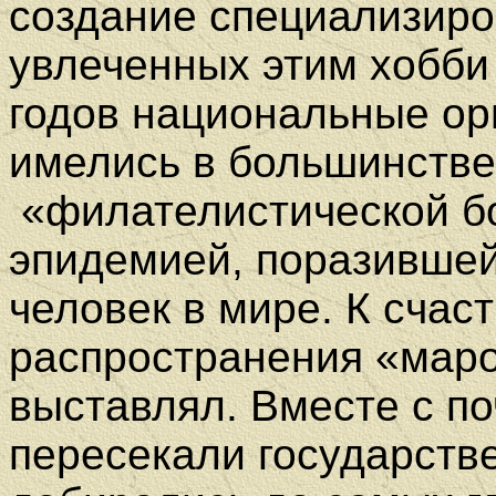
создание специализир
увлеченных этим хобби
годов национальные ор
имелись в большинстве
«филателистической б
эпидемией, поразившей
человек в мире. К счас
распространения «маро
выставлял. Вместе с п
пересекали государств