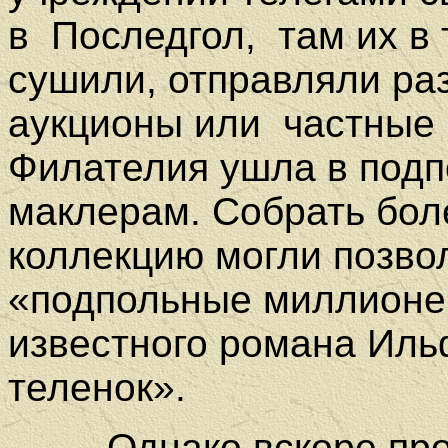
в
Последгол,
там их в
сушили, отправляли ра
аукционы или
частные 
Филателия ушла в подпо
маклерам. Собрать бол
коллекцию могли позвол
«подпольные миллионер
известного романа Иль
теленок».
Однако вскоре проле