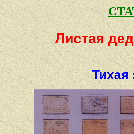
СТА
Листая де
Тихая 