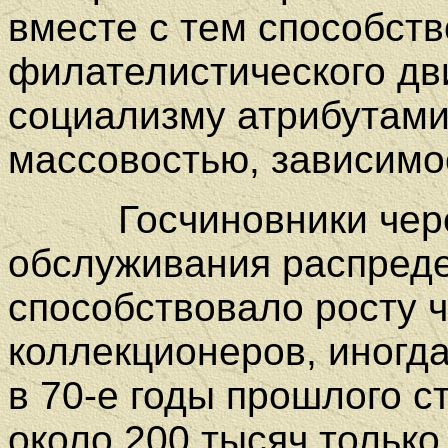
вместе с тем способст
филателистического дв
социализму атрибутами
массовостью, зависимо
Госчиновники чер
обслуживания распреде
способствовало росту 
коллекционеров, иногд
в 70-е годы прошлого с
около 200 тысяч тольк