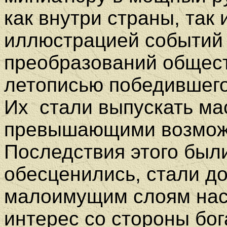
как внутри страны, так 
иллюстрацией событий
преобразований общест
летописью победившего
Их
стали выпускать м
превышающими возможн
Последствия этого был
обесценились, стали д
малоимущим слоям насе
интерес со стороны бо