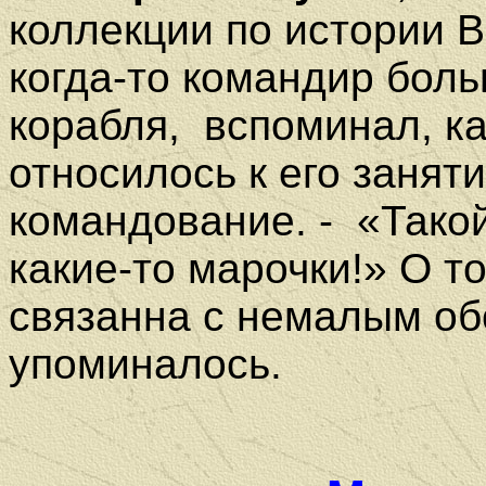
коллекции по истории 
когда-то командир бол
корабля,
вспоминал, к
относилось к его заня
командование. -
«Тако
какие-то марочки!» О то
связанна с немалым обо
упоминалось.