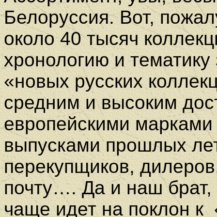
Белоруссия. Вот, пожалу
около 40 тысяч коллек
хронологию и тематику
«новых русских коллек
средним и высоким дост
европейскими марками
выпусками прошлых лет
перекупщиков, дилеров,
почту…. Да и наш брат
чаще идет на поклон к