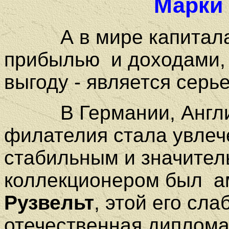
Марки
А в мире капитала в
прибылью
и доходами,
выгоду - является серь
В Германии, Англии
филателия стала увлеч
стабильным и значите
коллекционером был
а
Рузвельт
, этой его сл
отечественная диплома