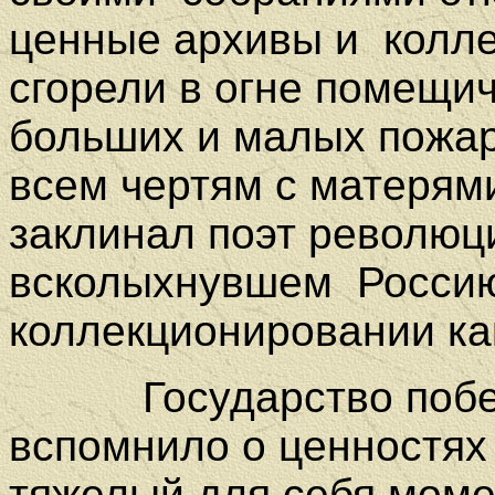
ценные архивы и
колл
сгорели в огне помещич
больших и малых пожар
всем чертям с матерями
заклинал поэт революци
всколыхнувшем
Россию
коллекционировании ка
Государство поб
вспомнило о ценностях
тяжелый для себя моме