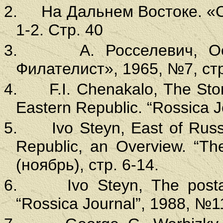
2.
На Дальнем Востоке. «
1-2. Стр. 40
3.
А. Росселевич, О
Филателист», 1965, №7, стр
4.
F.I. Chenakalo, The Sto
Eastern Republic. “Rossica 
5.
Ivo Steyn, East of Rus
Republic, an Overview. “Th
(
ноябрь
),
стр
. 6-14.
6.
Ivo Steyn, The post
“Rossica Journal”, 1988, №1