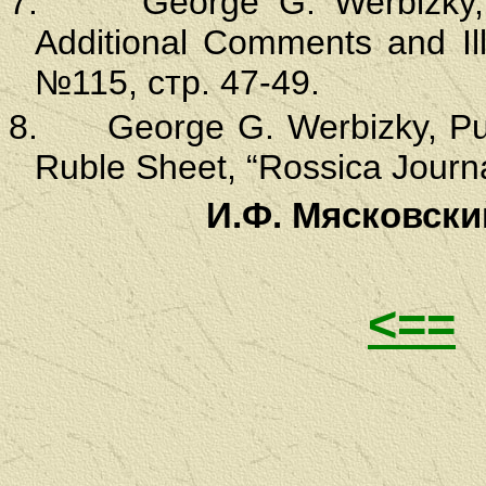
7.
George G. Werbizky,
Additional Comments and Ill
№115,
стр
. 47-49.
8.
George G. Werbizky, P
Ruble Sheet, “Rossica Journ
И.Ф. Мясковск
<==